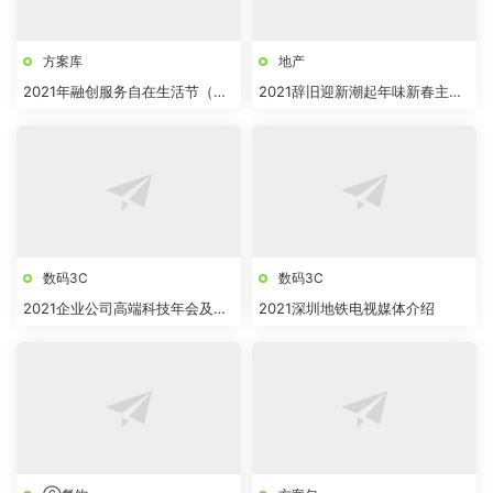
方案库
地产
2021年融创服务自在生活节（合
2021辞旧迎新潮起年味新春主题
肥站）
系列活动1-2月暖场活动
数码3C
数码3C
2021企业公司高端科技年会及颁
2021深圳地铁电视媒体介绍
奖庆典“乘风破浪 牛气冲天”活动
策划方案