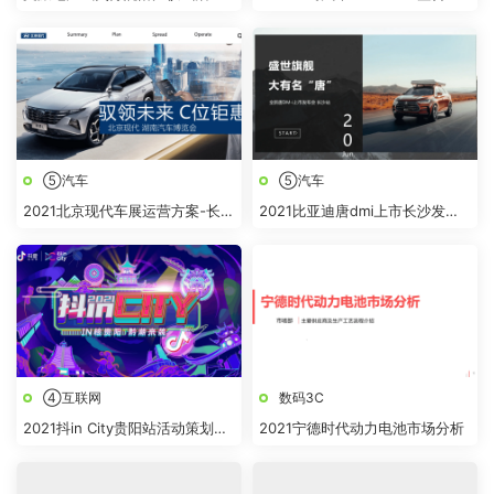
策划方案【文旅】【开幕活动】
销创意概念及经销商行动指南
⑤汽车
⑤汽车
2021北京现代车展运营方案-长沙
2021比亚迪唐dmi上市长沙发布
站
会方案
④互联网
数码3C
2021抖in City贵阳站活动策划方
2021宁德时代动力电池市场分析
案