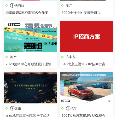
①快消品
地产
纯享酸奶&泡泡泡冠名合作案
2020全行业的疫情营销“为
战'疫'而来”策划方案【战疫】
地产
方案包
2020营销中心开放暨夏日理想生
346北京卫视2021IP招商方案
活节活动策划方案【房地产】
（15份）
【夏日活动】
⑨文旅
⑤汽车
文旅地产武夷分院落户仪式活动
2021宝马汽车BMW UKL整合营