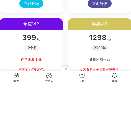
立即升级
立即升级
年度VIP
终身VIP
399
1298
元
元
12个月
2099年
任意查看下载
通用所有平台
√方案+√方案包
√方案库√干货库√报告库
方案
方案包
VIP
我的
立即升级
立即升级
我的
每天收录更新全网方案
方案库，让天下没有难写的方案。