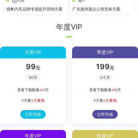
⑤汽车
地产
猎豹汽车品牌专项提升营销方案
广东惠州惠众公馆竞标方案
年度VIP
月度VIP
季度VIP
99
199
元
元
30天
3个月
查看下载数量
≤1
/天
查看下载数量
≤5
/天
√方案
×方案包
√方案
×方案包
立即升级
立即升级
年度VIP
终身VIP