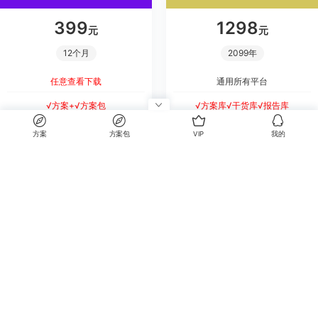
399
1298
元
元
12个月
2099年
任意查看下载
通用所有平台
√方案+√方案包
√方案库√干货库√报告库
方案
方案包
VIP
我的
立即升级
立即升级
我的
每天收录更新全网方案
方案库，让天下没有难写的方案。
每天更新
精选方案
优选最新，每天更新
各个行业，严选优选