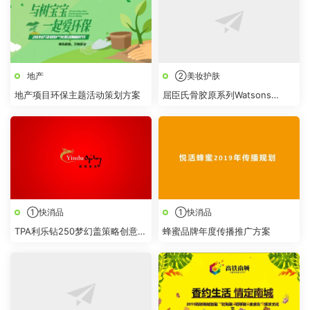
地产
②美妆护肤
地产项目环保主题活动策划方案
屈臣氏骨胶原系列Watsons
Collagen Oct Campaign-
proposal
①快消品
①快消品
TPA利乐钻250梦幻盖策略创意传
蜂蜜品牌年度传播推广方案
播方案