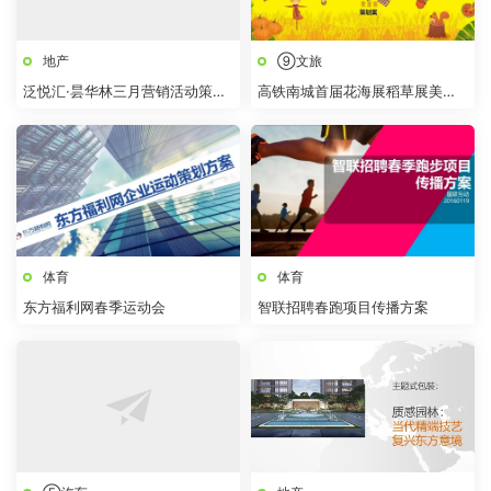
地产
⑨文旅
泛悦汇·昙华林三月营销活动策划
高铁南城首届花海展稻草展美食
方案
街旅游文化节策划案
体育
体育
东方福利网春季运动会
智联招聘春跑项目传播方案