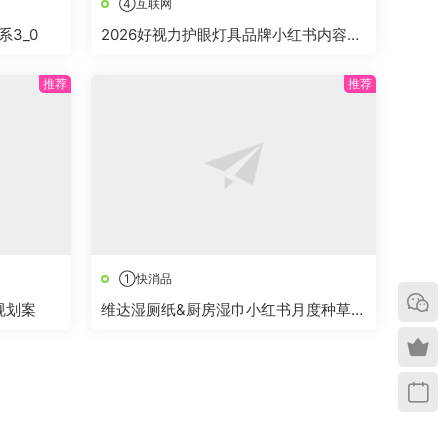
④互联网
3_0
2026好视力护眼灯具品牌小红书内容营
销方案
①快消品
规划案
维达湿厕纸&厨房湿巾小红书月度种草执
行案