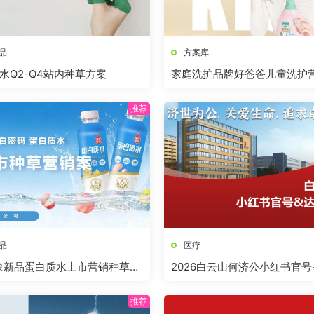
品
方案库
水Q2-Q4站内种草方案
家庭洗护品牌好爸爸儿童洗护
品
医疗
白象新品蛋白质水上市营销种草方
2026白云山何济公小红书官号
草方案