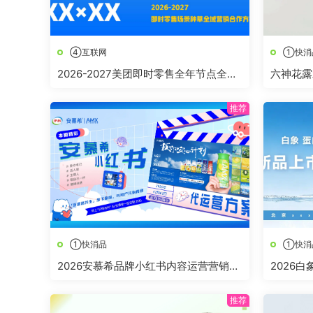
④互联网
①快消
2026-2027美团即时零售全年节点全域
六神花露
营销合作方案
①快消品
①快消
2026安慕希品牌小红书内容运营营销方
2026
案
案