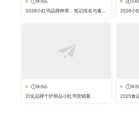
①快消品
④互联
2026小红书品牌种草、笔记排名与素人
2026
铺量方案
省心
①快消品
①快消
日化品牌个护用品小红书营销案
2025