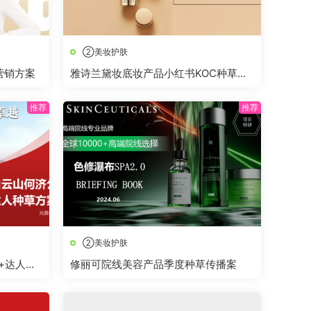
②美妆护肤
营销方案
雅诗兰黛妆底妆产品小红书KOC种草方
案
②美妆护肤
+达人种
修丽可院线美容产品季度种草传播案