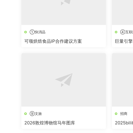
①快消品
④互联
可颂烘焙食品IP合作建议方案
巨量引擎
山醒了”
⑨文旅
招商
2026敦煌博物馆马年图库
2025b
方案