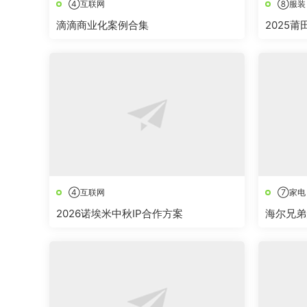
④互联网
⑧服装
滴滴商业化案例合集
2025
④互联网
⑦家电
2026诺埃米中秋IP合作方案
海尔兄弟