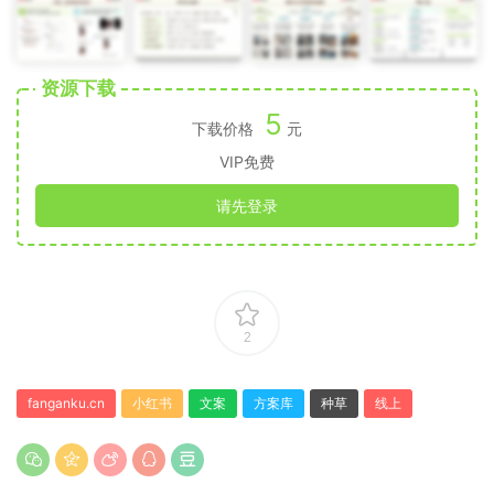
资源下载
5
下载价格
元
VIP免费
请先登录
2
fanganku.cn
小红书
文案
方案库
种草
线上