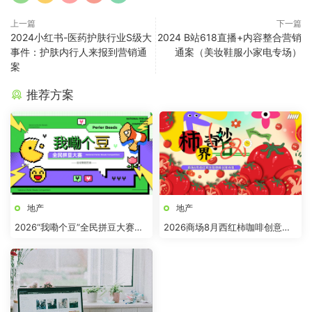
上一篇
下一篇
2024小红书-医药护肤行业S级大
2024 B站618直播+内容整合营销
事件：护肤内行人来报到营销通
通案（美妆鞋服小家电专场）
案
推荐方案
地产
地产
2026“我嘞个豆”全民拼豆大赛主
2026商场8月西红柿咖啡创意市
题活动方案
集“柿界奇妙日”活动方案