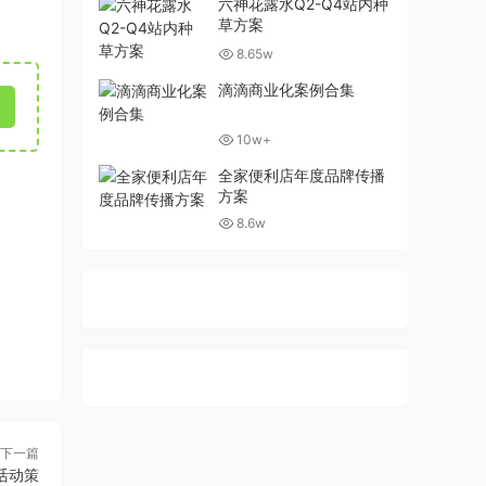
六神花露水Q2-Q4站内种
草方案
8.65w
滴滴商业化案例合集
10w+
全家便利店年度品牌传播
方案
8.6w
下一篇
活动策