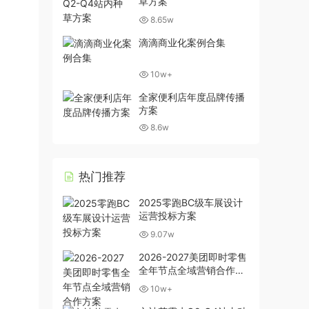
草方案
8.65w
滴滴商业化案例合集
10w+
全家便利店年度品牌传播
方案
8.6w
热门推荐
2025零跑BC级车展设计
运营投标方案
9.07w
2026-2027美团即时零售
全年节点全域营销合作方
案
10w+