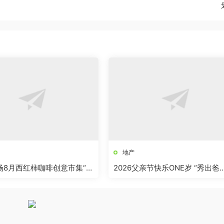
地产
商场8月西红柿咖啡创意市集“柿
2026父亲节快乐ONE岁 “秀出爸
”活动方案
气”活动方案