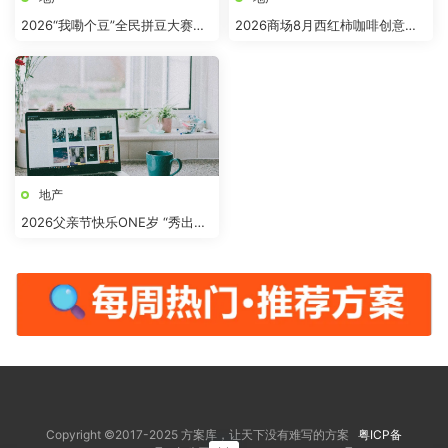
2026“我嘞个豆”全民拼豆大赛主
2026商场8月西红柿咖啡创意市
题活动方案
集“柿界奇妙日”活动方案
地产
2026父亲节快乐ONE岁 “秀出爸
气”活动方案
Copyright ©2017-2025 方案库，让天下没有难写的方案
粤ICP备