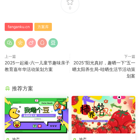
0
fanganku.cn
方案库
上一篇
下一篇
2025一起顽-六一儿童节趣味亲子
2025“阳光真好，趣晒一下”五一
教育嘉年华活动策划方案
晒太阳养生局-哇晒生活节活动策
划案
推荐方案
地产
地产