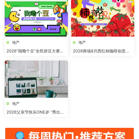
地产
地产
2026“我嘞个豆”全民拼豆大赛主
2026商场8月西红柿咖啡创意市
题活动方案
集“柿界奇妙日”活动方案
地产
2026父亲节快乐ONE岁 “秀出爸
气”活动方案