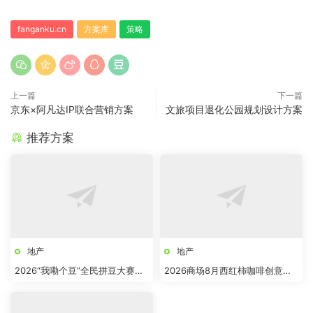
fanganku.cn
方案库
策略
上一篇
下一篇
京东×阿凡达IP联合营销方案
文旅项目退化公园规划设计方案
推荐方案
地产
地产
2026“我嘞个豆”全民拼豆大赛主
2026商场8月西红柿咖啡创意市
题活动方案
集“柿界奇妙日”活动方案