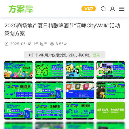
2025商场地产夏日精酿啤酒节“玩啤CityWalk”活动
策划方案
2025-05-18
地产
8.55w
非VIP用户仅限浏览12张，共61张
登录