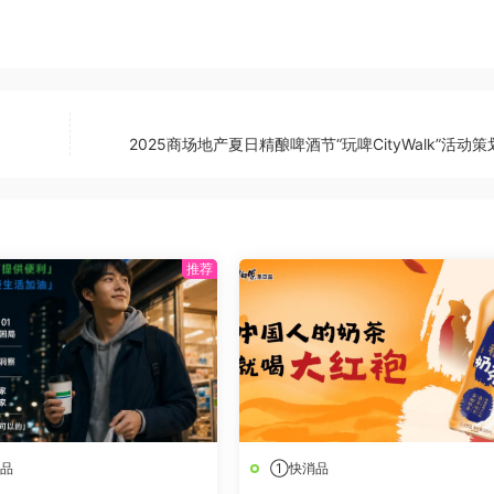
2025商场地产夏日精酿啤酒节“玩啤CityWalk”活动
品
①快消品