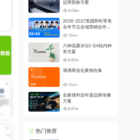
运营投标方案
9.08w
2026-2027美团即时零售
全年节点全域营销合作方
案
10w+
六神花露水Q2-Q4站内种
草方案
8.65w
滴滴商业化案例合集
10w+
全家便利店年度品牌传播
方案
8.61w
热门推荐