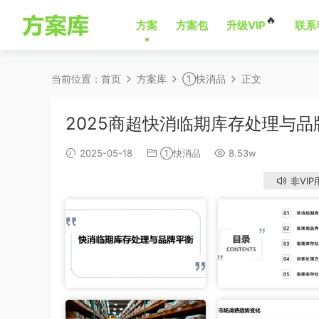
🔥
方案
方案包
升级VIP
联系
当前位置：
首页
方案库
①快消品
正文
2025商超快消临期库存处理与
2025-05-18
①快消品
8.53w
非VIP