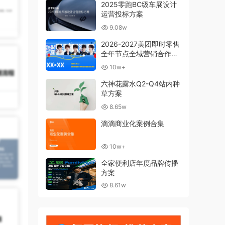
2025零跑BC级车展设计
运营投标方案
9.08w
2026-2027美团即时零售
全年节点全域营销合作方
案
10w+
六神花露水Q2-Q4站内种
草方案
8.65w
滴滴商业化案例合集
10w+
全家便利店年度品牌传播
方案
8.61w