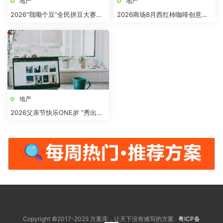
地产
地产
2026“我嘞个豆”全民拼豆大赛主
2026商场8月西红柿咖啡创意市
题活动方案
集“柿界奇妙日”活动方案
地产
2026父亲节快乐ONE岁 “秀出爸
气”活动方案
Copyright ©2017-2025 方案库，让天下没有难写的方案
粤ICP备