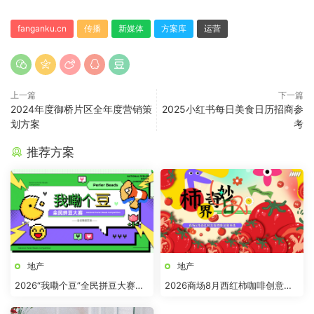
fanganku.cn
传播
新媒体
方案库
运营
上一篇
下一篇
2024年度御桥片区全年度营销策
2025小红书每日美食日历招商参
划方案
考
推荐方案
地产
地产
2026“我嘞个豆”全民拼豆大赛主
2026商场8月西红柿咖啡创意市
题活动方案
集“柿界奇妙日”活动方案