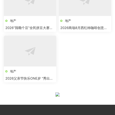
地产
地产
2026“我嘞个豆”全民拼豆大赛主
2026商场8月西红柿咖啡创意市
题活动方案
集“柿界奇妙日”活动方案
地产
2026父亲节快乐ONE岁 “秀出爸
气”活动方案