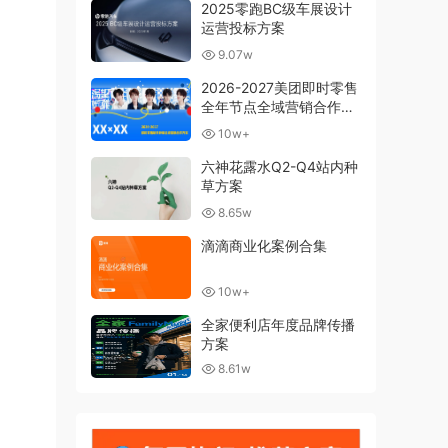
2025零跑BC级车展设计
运营投标方案
9.07w
2026-2027美团即时零售
全年节点全域营销合作方
案
10w+
六神花露水Q2-Q4站内种
草方案
8.65w
滴滴商业化案例合集
10w+
全家便利店年度品牌传播
方案
8.61w