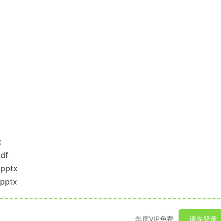
x
df
ptx
ptx
年度VIP免费
请先登录