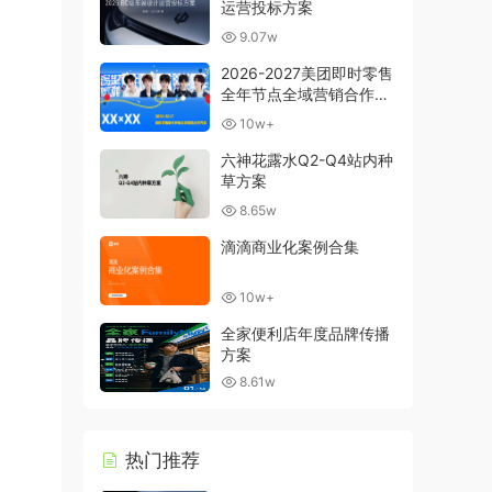
运营投标方案
9.07w
2026-2027美团即时零售
全年节点全域营销合作方
案
10w+
六神花露水Q2-Q4站内种
草方案
8.65w
滴滴商业化案例合集
10w+
全家便利店年度品牌传播
方案
8.61w
热门推荐