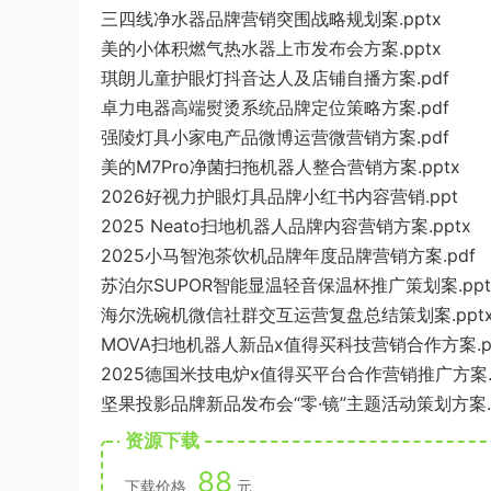
三四线净水器品牌营销突围战略规划案.pptx
美的小体积燃气热水器上市发布会方案.pptx
琪朗儿童护眼灯抖音达人及店铺自播方案.pdf
卓力电器高端熨烫系统品牌定位策略方案.pdf
强陵灯具小家电产品微博运营微营销方案.pdf
美的M7Pro净菌扫拖机器人整合营销方案.pptx
2026好视力护眼灯具品牌小红书内容营销.ppt
2025 Neato扫地机器人品牌内容营销方案.pptx
2025小马智泡茶饮机品牌年度品牌营销方案.pdf
苏泊尔SUPOR智能显温轻音保温杯推广策划案.ppt
海尔洗碗机微信社群交互运营复盘总结策划案.ppt
MOVA扫地机器人新品x值得买科技营销合作方案.p
2025德国米技电炉x值得买平台合作营销推广方案.p
坚果投影品牌新品发布会“零·镜”主题活动策划方案.p
资源下载
88
下载价格
元