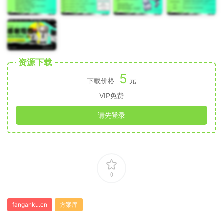
资源下载
5
下载价格
元
VIP免费
请先登录
0
fanganku.cn
方案库