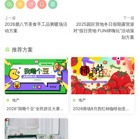
上一篇
下一篇
2026腊八节美食手工品粥暖场活
2025园区营地冬日假期露营派
动方案
对“假日营地·FUN肆嗨玩”活动策
划方案
推荐方案
地产
地产
2026“我嘞个豆”全民拼豆大赛主
2026商场8月西红柿咖啡创意市
题活动方案
集“柿界奇妙日”活动方案