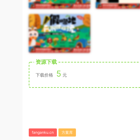
资源下载
5
下载价格
元
fanganku.cn
方案库