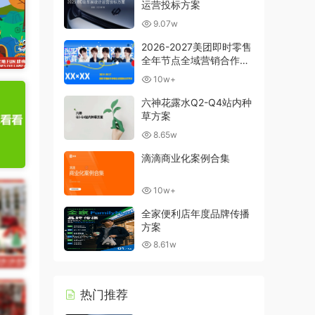
运营投标方案
9.07w
2026-2027美团即时零售
全年节点全域营销合作方
案
10w+
六神花露水Q2-Q4站内种
草方案
8.65w
滴滴商业化案例合集
10w+
全家便利店年度品牌传播
方案
8.61w
热门推荐