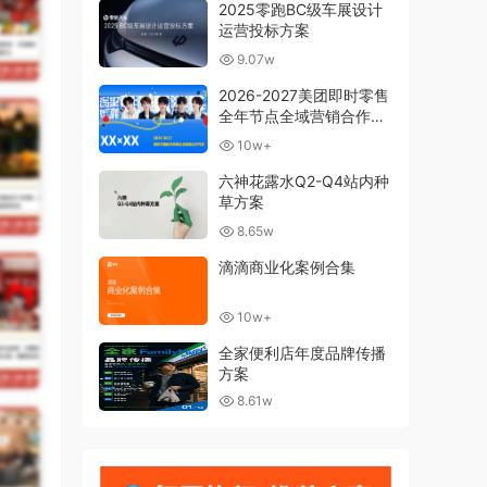
2025零跑BC级车展设计
运营投标方案
9.07w
2026-2027美团即时零售
全年节点全域营销合作方
案
10w+
六神花露水Q2-Q4站内种
草方案
8.65w
滴滴商业化案例合集
10w+
全家便利店年度品牌传播
方案
8.61w