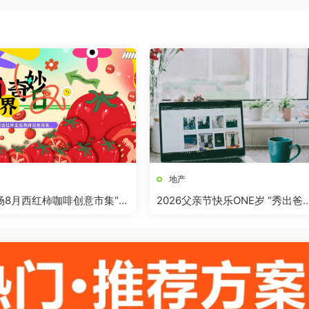
地产
商场8月西红柿咖啡创意市集“柿
2026父亲节快乐ONE岁 “秀出爸
”活动方案
气”活动方案