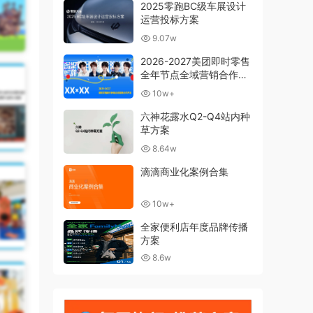
2025零跑BC级车展设计
运营投标方案
9.07w
2026-2027美团即时零售
全年节点全域营销合作方
案
10w+
六神花露水Q2-Q4站内种
草方案
8.64w
滴滴商业化案例合集
10w+
全家便利店年度品牌传播
方案
8.6w