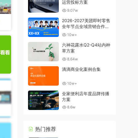
运营投标方案
9.07w
2026-2027美团即时零售
全年节点全域营销合作方
案
10w+
六神花露水Q2-Q4站内种
草方案
8.64w
滴滴商业化案例合集
10w+
全家便利店年度品牌传播
方案
8.6w
热门推荐