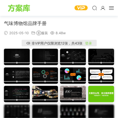
气味博物馆品牌手册
2025-05-10
⑧服装
8.48w
非VIP用户仅限浏览12张，共43张
登录