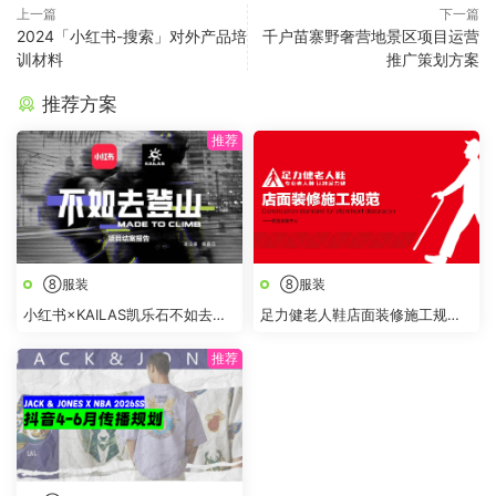
上一篇
下一篇
2024「小红书-搜索」对外产品培
千户苗寨野奢营地景区项目运营
训材料
推广策划方案
推荐方案
⑧服装
⑧服装
小红书×KAILAS凯乐石不如去登
足力健老人鞋店面装修施工规范
山项目结案报告
手册