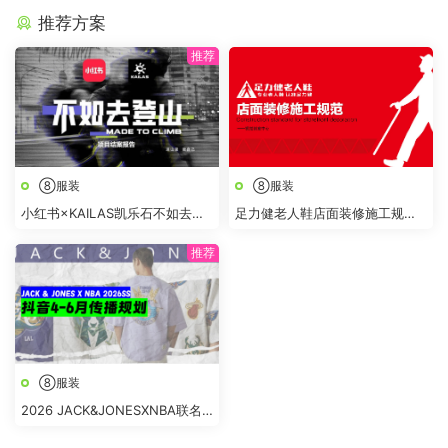
推荐方案
⑧服装
⑧服装
小红书×KAILAS凯乐石不如去登
足力健老人鞋店面装修施工规范
山项目结案报告
手册
⑧服装
2026 JACK&JONESXNBA联名
春夏抖音4-6月传播推广方案