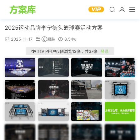
2025运动品牌李宁街头篮球赛活动方案
2025-11-17
⑧服装
8.54w
非VIP用户仅限浏览12张，共37张
登录