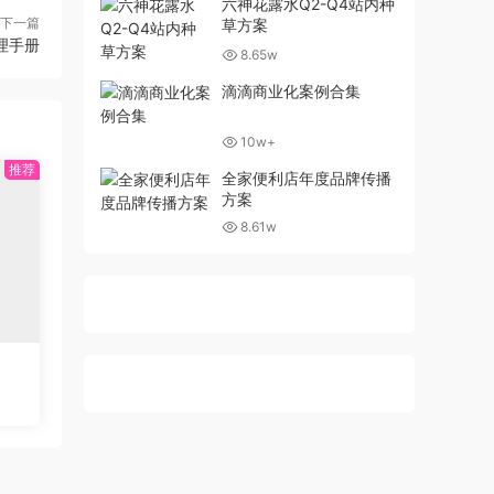
六神花露水Q2-Q4站内种
下一篇
草方案
理手册
8.65w
滴滴商业化案例合集
10w+
全家便利店年度品牌传播
方案
8.61w