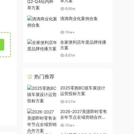
草方案
8.65w
滴滴商业化案例合集
10w+
全家便利店年度品牌传播
方案
8.61w
热门推荐
2025零跑BC级车展设计
运营投标方案
9.07w
2026-2027美团即时零售
全年节点全域营销合作方
案
10w+