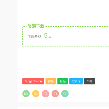
资源下载
5
下载价格
元
fanganku.cn
传播
新品
方案库
策略