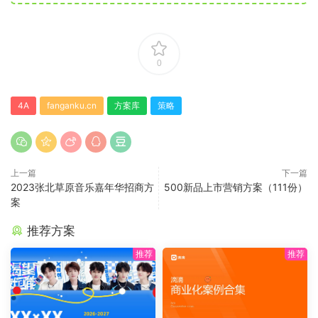
0
4A
fanganku.cn
方案库
策略
上一篇
下一篇
2023张北草原音乐嘉年华招商方
500新品上市营销方案（111份）
案
推荐方案