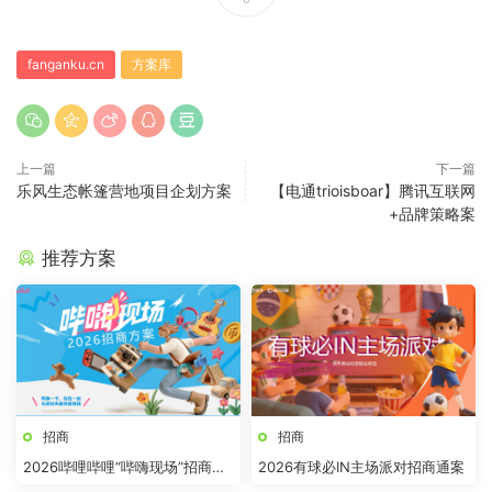
fanganku.cn
方案库
上一篇
下一篇
乐风生态帐篷营地项目企划方案
【电通trioisboar】腾讯互联网
+品牌策略案
推荐方案
招商
招商
2026哔哩哔哩“哔嗨现场”招商方
2026有球必IN主场派对招商通案
案