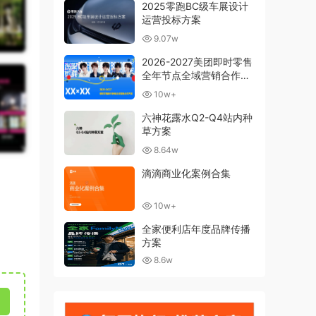
2025零跑BC级车展设计
运营投标方案
9.07w
2026-2027美团即时零售
全年节点全域营销合作方
案
10w+
六神花露水Q2-Q4站内种
草方案
8.64w
滴滴商业化案例合集
10w+
全家便利店年度品牌传播
方案
8.6w