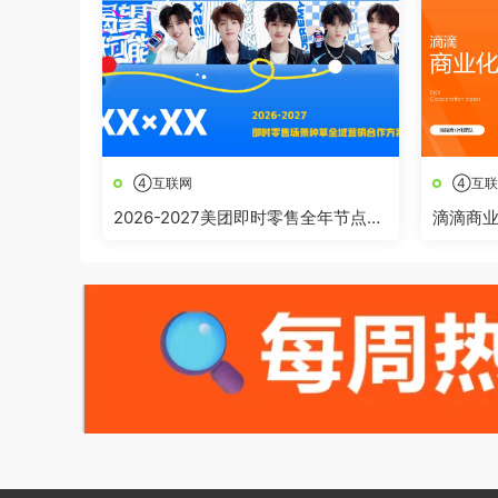
④互联网
④互联
2026-2027美团即时零售全年节点全
滴滴商
域营销合作方案