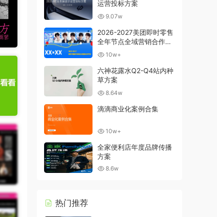
运营投标方案
9.07w
2026-2027美团即时零售
全年节点全域营销合作方
案
10w+
六神花露水Q2-Q4站内种
草方案
8.64w
滴滴商业化案例合集
10w+
全家便利店年度品牌传播
方案
8.6w
热门推荐