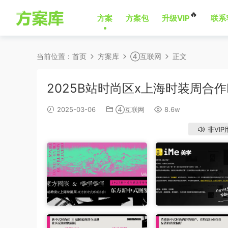
🔥
方案
方案包
升级VIP
联系
当前位置：
首页
方案库
④互联网
正文
2025B站时尚区x上海时装周合
2025-03-06
④互联网
8.6w
非VIP