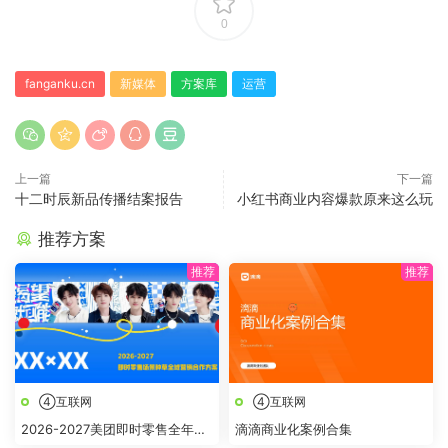
0
fanganku.cn
新媒体
方案库
运营
上一篇
下一篇
十二时辰新品传播结案报告
小红书商业内容爆款原来这么玩
推荐方案
④互联网
④互联网
2026-2027美团即时零售全年节
滴滴商业化案例合集