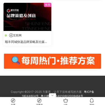
点全域营销合作方案
④互联网
顺丰同城快递品牌策略及社媒创
意传播方案
Copyright ©2017-2025 方案库，让天下没有难写的方案
粤ICP备
18044604号
粤公网安备 44010602008464号
方案
方案包
VIP
我的