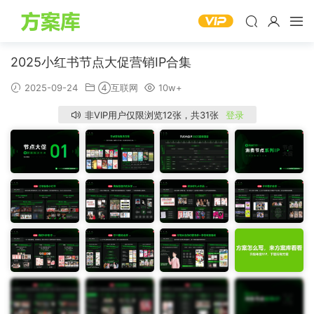
2025小红书节点大促营销IP合集
2025-09-24
④互联网
10w+
非VIP用户仅限浏览12张，共31张
登录