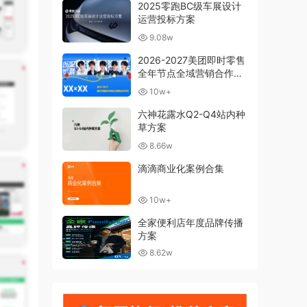
2025零跑BC级车展设计
运营投标方案
9.08w
2026-2027美团即时零售
全年节点全域营销合作方
案
10w+
六神花露水Q2-Q4站内种
草方案
8.66w
滴滴商业化案例合集
10w+
全家便利店年度品牌传播
方案
8.62w