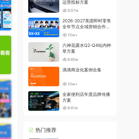
运营投标方案
9.07w
2026-2027美团即时零售
全年节点全域营销合作方
案
10w+
六神花露水Q2-Q4站内种
草方案
8.65w
滴滴商业化案例合集
10w+
全家便利店年度品牌传播
方案
8.61w
热门推荐