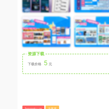
资源下载
5
下载价格
元
fanganku.cn
方案库