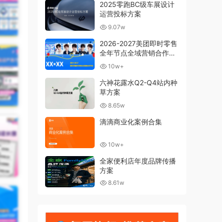
2025零跑BC级车展设计
运营投标方案
9.07w
2026-2027美团即时零售
全年节点全域营销合作方
案
10w+
六神花露水Q2-Q4站内种
草方案
8.65w
滴滴商业化案例合集
10w+
全家便利店年度品牌传播
方案
8.61w