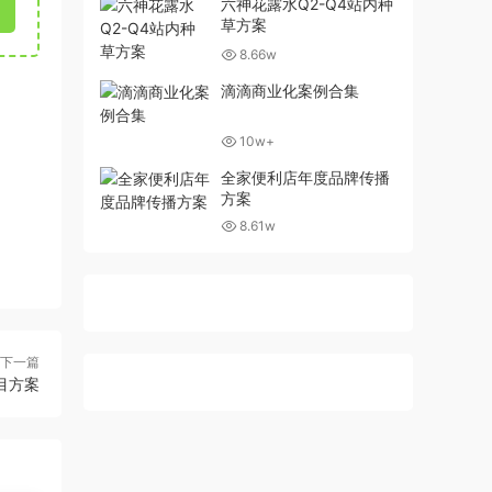
六神花露水Q2-Q4站内种
草方案
8.66w
滴滴商业化案例合集
10w+
全家便利店年度品牌传播
方案
8.61w
下一篇
项目方案