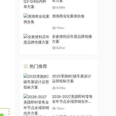
草方案
8.66w
滴滴商业化案例合集
10w+
全家便利店年度品牌传播
方案
8.61w
热门推荐
2025零跑BC级车展设计
运营投标方案
9.08w
2026-2027美团即时零售
全年节点全域营销合作方
案
10w+