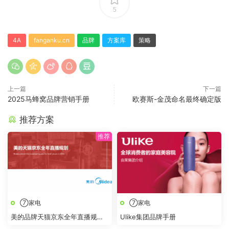
5
4A
fanganku.cn
品牌
方案库
策略
上一篇
下一篇
2025马蜂窝品牌营销手册
欧赛斯-金茂命名最终确定版
推荐方案
⑦家电
⑦家电
美的品牌天猫京东全年直播规划
Ulike集团品牌手册
方案