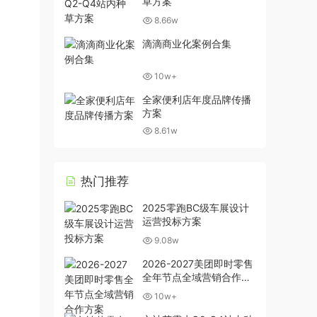
草方案
8.66w
滴滴商业化案例合集
10w+
全家便利店年度品牌传播
方案
8.61w
热门推荐
2025零跑BC级车展设计
运营投标方案
9.08w
2026-2027美团即时零售
全年节点全域营销合作方
案
10w+