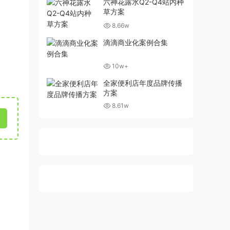
六神花露水Q2-Q4站内种
草方案
8.66w
滴滴商业化案例合集
10w+
全家便利店年度品牌传播
方案
8.61w