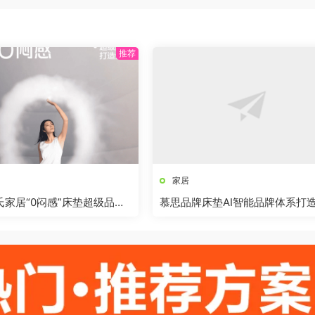
家居
林氏家居“0闷感”床垫超级品类
慕思品牌床垫AI智能品牌体系打