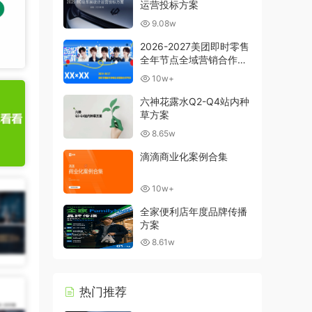
运营投标方案
9.08w
2026-2027美团即时零售
全年节点全域营销合作方
案
10w+
六神花露水Q2-Q4站内种
草方案
8.65w
滴滴商业化案例合集
10w+
全家便利店年度品牌传播
方案
8.61w
热门推荐