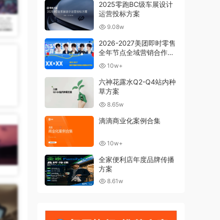
2025零跑BC级车展设计
运营投标方案
9.08w
2026-2027美团即时零售
全年节点全域营销合作方
案
10w+
六神花露水Q2-Q4站内种
草方案
8.65w
滴滴商业化案例合集
10w+
全家便利店年度品牌传播
方案
8.61w