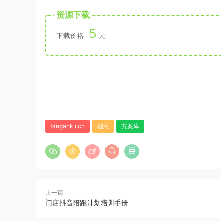
资源下载
5
下载价格
元
fanganku.cn
创意
方案库
上一篇
门店抖音陪跑计划培训手册