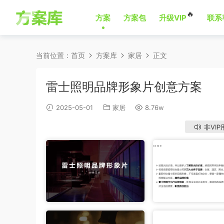
🔥
方案
方案包
升级VIP
联系
当前位置：
首页
方案库
家居
正文
雷士照明品牌形象片创意方案
2025-05-01
家居
8.76w
非VIP