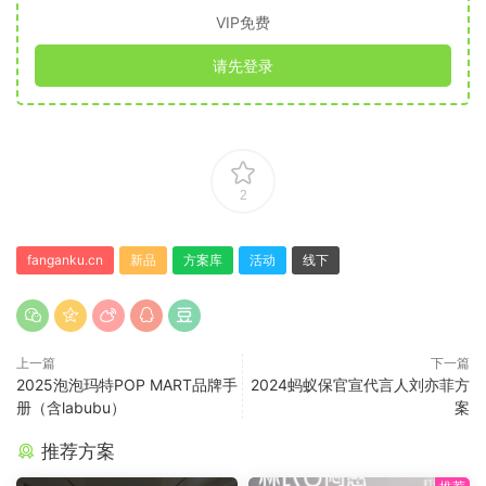
VIP免费
请先登录
2
fanganku.cn
新品
方案库
活动
线下
上一篇
下一篇
2025泡泡玛特POP MART品牌手
2024蚂蚁保官宣代言人刘亦菲方
册（含labubu）
案
推荐方案