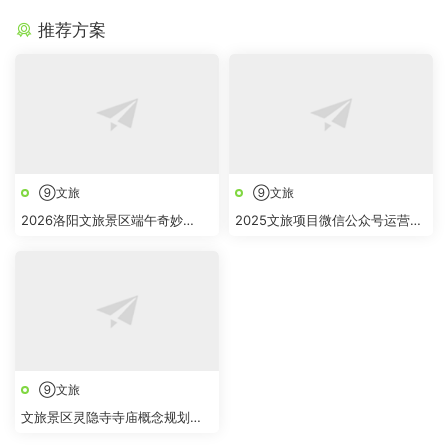
推荐方案
⑨文旅
⑨文旅
2026洛阳文旅景区端午奇妙
2025文旅项目微信公众号运营方
游“跟着古人过端午 白云山上奇
案
妙“游活动方案
⑨文旅
文旅景区灵隐寺寺庙概念规划提
升改造设计方案