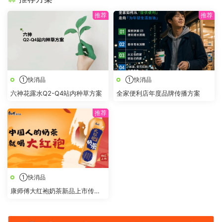
①快消品
①快消品
六神花露水Q2-Q4站内种草方案
全家便利店年度品牌传播方案
①快消品
康师傅大红袍奶茶新品上市传播
策划方案