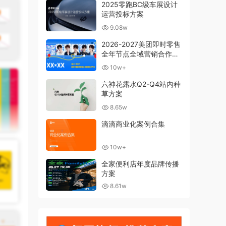
2025零跑BC级车展设计
运营投标方案
9.08w
2026-2027美团即时零售
全年节点全域营销合作方
案
10w+
六神花露水Q2-Q4站内种
草方案
8.65w
滴滴商业化案例合集
10w+
全家便利店年度品牌传播
方案
8.61w