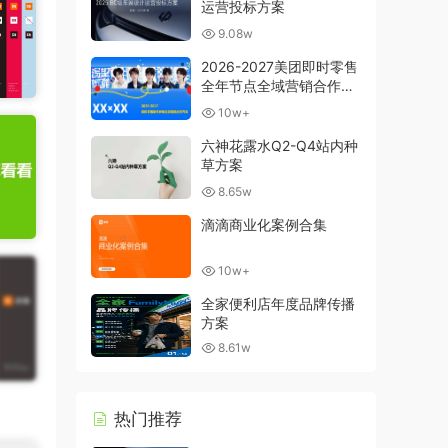
运营投标方案
9.08w
2026-2027美团即时零售
全年节点全域营销合作方
案
10w+
六神花露水Q2-Q4站内种
草方案
8.65w
滴滴商业化案例合集
10w+
全家便利店年度品牌传播
方案
8.61w
热门推荐