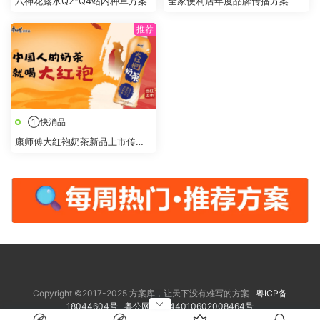
六神花露水Q2-Q4站内种草方案
全家便利店年度品牌传播方案
①快消品
康师傅大红袍奶茶新品上市传播
策划方案
Copyright ©2017-2025 方案库，让天下没有难写的方案
粤ICP备
18044604号
粤公网安备 44010602008464号