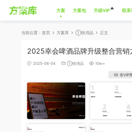
🔥
方案
方案包
升级VIP
联系
当前位置：
首页
方案库
①快消品
正文
2025幸会啤酒品牌升级整合营销
2025-06-04
①快消品
10w+
非VIP