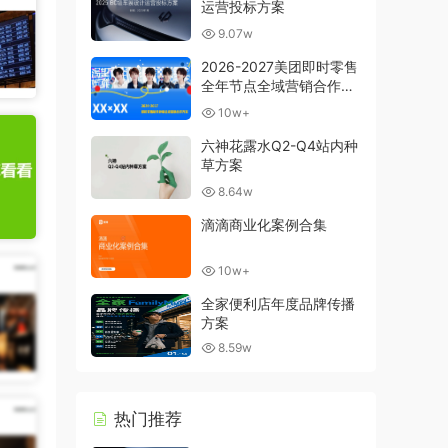
运营投标方案
9.07w
2026-2027美团即时零售
全年节点全域营销合作方
案
10w+
六神花露水Q2-Q4站内种
草方案
8.64w
滴滴商业化案例合集
10w+
全家便利店年度品牌传播
方案
8.59w
热门推荐