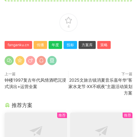
4
fanganku.cn
传播
年度
投标
方案库
策略
上一篇
下一篇
钟楼1997复古年代风情酒吧沉浸
2025文旅古镇消夏音乐嘉年华“客
式演出+运营全案
家水龙节·XX不眠夜”主题活动策划
方案
推荐方案