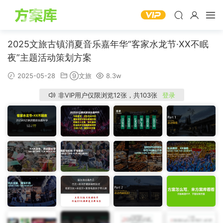
2025文旅古镇消夏音乐嘉年华“客家水龙节·XX不眠
夜”主题活动策划方案
2025-05-28
⑨文旅
8.3w
非VIP用户仅限浏览12张，共103张
登录