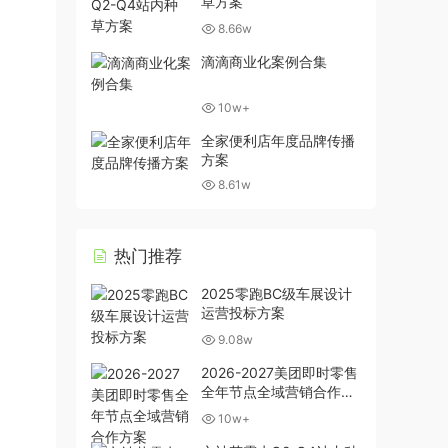
草方案
8.66w
滴滴商业化案例合集
10w+
全家便利店年度品牌传播
方案
8.61w
热门推荐
2025零跑BC级车展设计
运营投标方案
9.08w
2026-2027美团即时零售
全年节点全域营销合作方
案
10w+