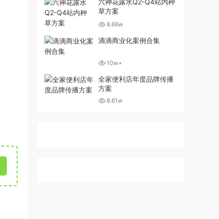
六神花露水Q2-Q4站内种
草方案
8.66w
滴滴商业化案例合集
10w+
全家便利店年度品牌传播
方案
8.61w