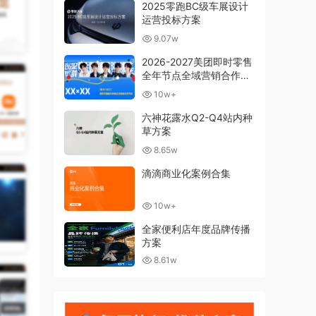
2025零跑BC级车展设计
运营投标方案
9.07w
2026-2027美团即时零售
全年节点全域营销合作方
案
10w+
六神花露水Q2-Q4站内种
草方案
8.65w
滴滴商业化案例合集
10w+
全家便利店年度品牌传播
方案
8.61w