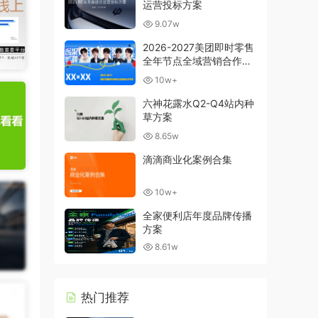
运营投标方案
9.07w
2026-2027美团即时零售
全年节点全域营销合作方
案
10w+
六神花露水Q2-Q4站内种
草方案
8.65w
滴滴商业化案例合集
10w+
全家便利店年度品牌传播
方案
8.61w
热门推荐