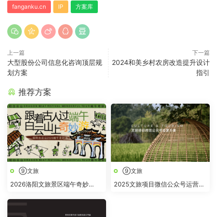
fanganku.cn
IP
方案库
上一篇
下一篇
大型股份公司信息化咨询顶层规
2024和美乡村农房改造提升设计
划方案
指引
推荐方案
⑨文旅
⑨文旅
2026洛阳文旅景区端午奇妙
2025文旅项目微信公众号运营方
游“跟着古人过端午 白云山上奇
案
妙“游活动方案