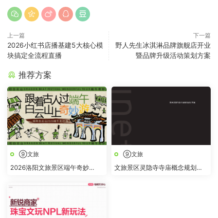
上一篇
下一篇
2026小红书店播基建5大核心模
野人先生冰淇淋品牌旗舰店开业
块搞定全流程直播
暨品牌升级活动策划方案
推荐方案
⑨文旅
⑨文旅
2026洛阳文旅景区端午奇妙
文旅景区灵隐寺寺庙概念规划提
游“跟着古人过端午 白云山上奇
升改造设计方案
妙“游活动方案