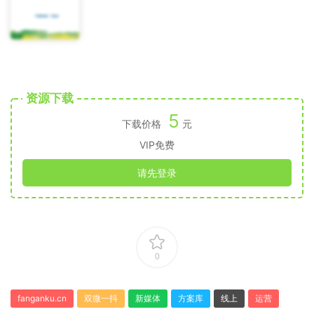
资源下载
5
下载价格
元
VIP免费
请先登录
0
fanganku.cn
双微一抖
新媒体
方案库
线上
运营