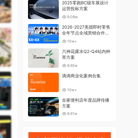
2025零跑BC级车展设计
运营投标方案
9.08w
2026-2027美团即时零售
全年节点全域营销合作方
案
10w+
六神花露水Q2-Q4站内种
草方案
8.65w
滴滴商业化案例合集
10w+
全家便利店年度品牌传播
方案
8.61w