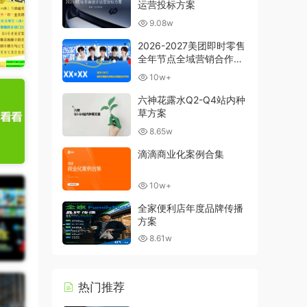
运营投标方案
9.08w
2026-2027美团即时零售
全年节点全域营销合作方
案
10w+
六神花露水Q2-Q4站内种
草方案
8.65w
滴滴商业化案例合集
10w+
全家便利店年度品牌传播
方案
8.61w
热门推荐