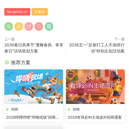
fanganku.cn
方案库
上一篇
下一篇
2026春日风筝节“鸢舞春风 · 筝享
2026五一“反卷打工人不加班行
春日”活动策划方案
动”特别企划活动案
推荐方案
招商
招商
2026哔哩哔哩“哔嗨现场”招商方
2026有球必IN主场派对招商通案
案