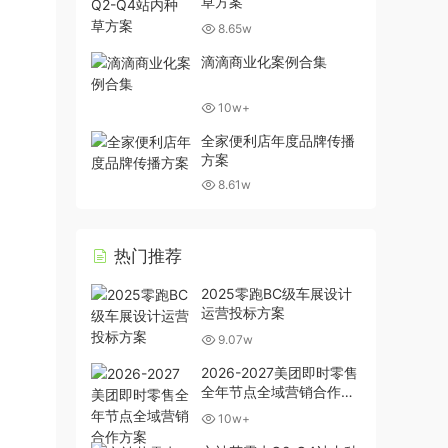
草方案
8.65w
滴滴商业化案例合集
10w+
全家便利店年度品牌传播
方案
8.61w
热门推荐
2025零跑BC级车展设计
运营投标方案
9.07w
2026-2027美团即时零售
全年节点全域营销合作方
案
10w+