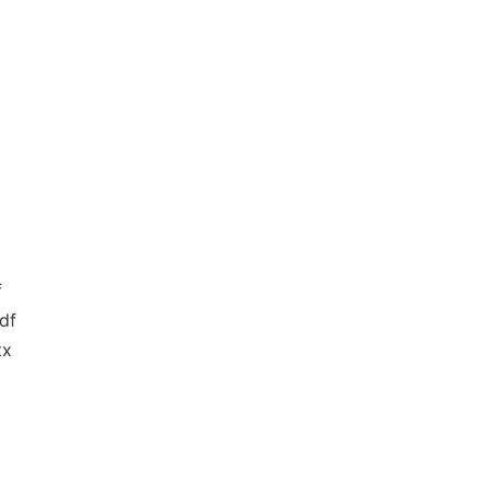
f
df
x