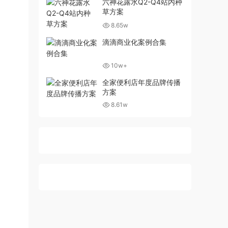
六神花露水Q2-Q4站内种
草方案
8.65w
滴滴商业化案例合集
10w+
全家便利店年度品牌传播
方案
8.61w