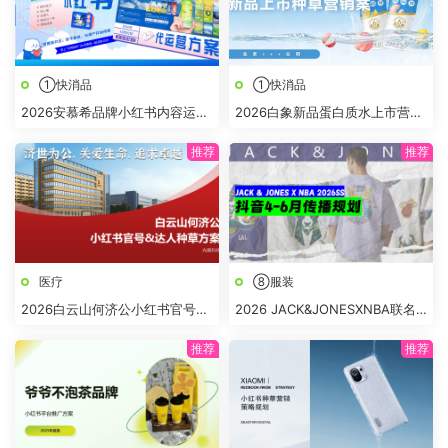
①快消品
①快消品
2026安慕希品牌小红书内容运营
2026白象新品蛋白质水上市营销
营销方案
种草方案
医疗
⑧服装
2026白云山何济公小红书官号
2026 JACK&JONESXNBA联名
+达人种草方案
春夏抖音4-6月传播推广方案