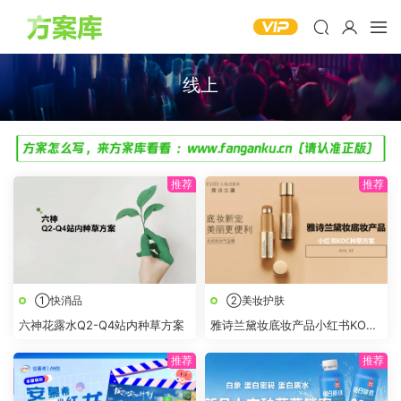
线上
①快消品
②美妆护肤
六神花露水Q2-Q4站内种草方案
雅诗兰黛妆底妆产品小红书KOC
种草方案