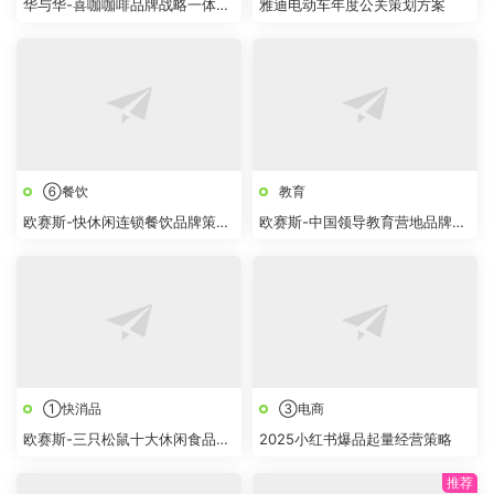
华与华-喜咖咖啡品牌战略一体化
雅迪电动车年度公关策划方案
设计方案
⑥餐饮
教育
欧赛斯-快休闲连锁餐饮品牌策略
欧赛斯-中国领导教育营地品牌狐
创意提案
巴巴战略规划及整合营销传播方
案
①快消品
③电商
欧赛斯-三只松鼠十大休闲食品品
2025小红书爆品起量经营策略
牌新媒体营销策略规划方案