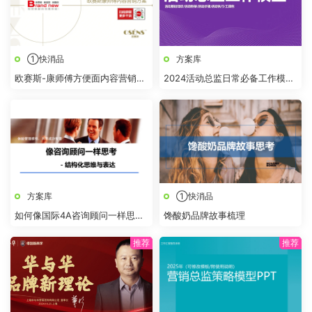
①快消品
方案库
欧赛斯-康师傅方便面内容营销口
2024活动总监日常必备工作模型
碑整合策略规划方案案例
及工具
方案库
①快消品
如何像国际4A咨询顾问一样思
馋酸奶品牌故事梳理
考？